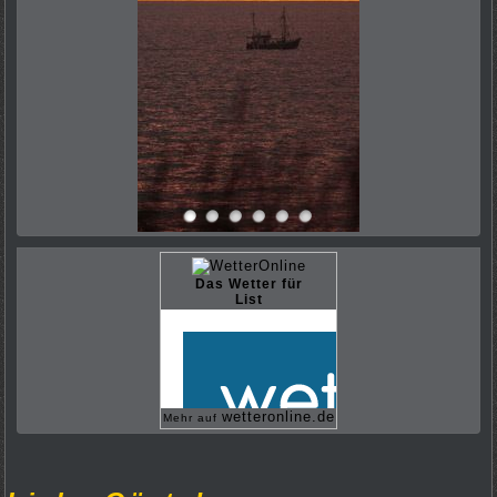
Das Wetter für
List
wetteronline.de
Mehr auf