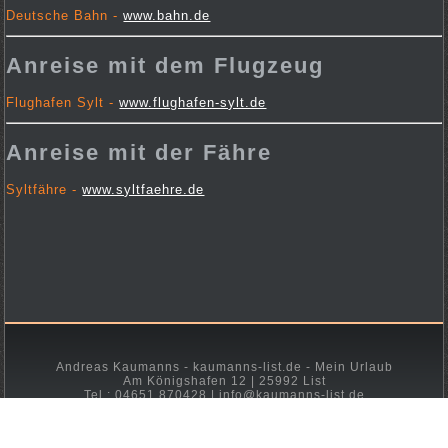
Deutsche Bahn -
www.bahn.de
Anreise mit dem Flugzeug
Flughafen Sylt -
www.flughafen-sylt.de
Anreise mit der Fähre
Syltfähre -
www.syltfaehre.de
Andreas Kaumanns - kaumanns-list.de - Mein Urlaub
Am Königshafen 12 | 25992 List
Tel.: 04651 870428 | info@kaumanns-list.de