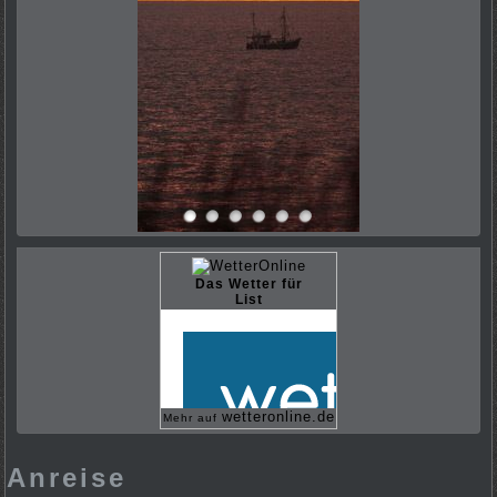
Das Wetter für
List
wetteronline.de
Mehr auf
Anreise